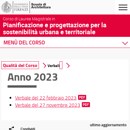
Corso di Laurea Magistrale in
Pianificazione e progettazione per la
sostenibilità urbana e territoriale
MENÙ DEL CORSO
Home
Corso di studio
Qualità del Corso
Verbali
Presentazione del corso
Anno 2023
Sedi e strutture
Norme e regolamenti
Organizzazione
Verbale del 22 febbraio 2023
Per iscriversi
Verbale del 27 novembre 2023
Per Laurearsi
Proseguire dopo la laurea
Qualità del Corso
ultimo aggiornamento
Formazione sicurezza
Condividi