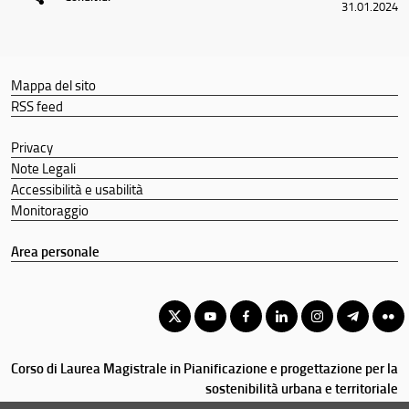
31.01.2024
Opinioni ed esperienze
Segnalazioni e reclami
Didattica
Mappa del sito
RSS feed
Docenti
Orario e calendari
Privacy
Note Legali
Accessibilità e usabilità
Monitoraggio
Area personale
Corso di Laurea Magistrale in Pianificazione e progettazione per la
sostenibilità urbana e territoriale