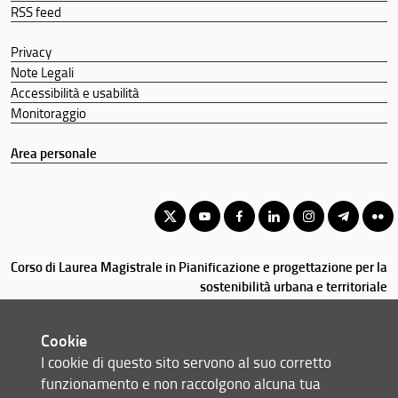
RSS feed
Privacy
Note Legali
Accessibilità e usabilità
Monitoraggio
Area personale
Corso di Laurea Magistrale in Pianificazione e progettazione per la
sostenibilità urbana e territoriale
© Copyright 2012-2026 Università degli Studi di Firenze UNIFI
P.IVA/Cod.Fis 01279680480
Cookie
I cookie di questo sito servono al suo corretto
Via della Mattonaia, 14 - 50121 Firenze (FI)
funzionamento e non raccolgono alcuna tua