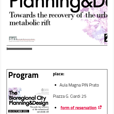
didaTUTOR
Docenti
Orario e calendari
l
Program
place:
Aula Magna PIN Prato
Piazza G. Ciardi 25
form of reservation