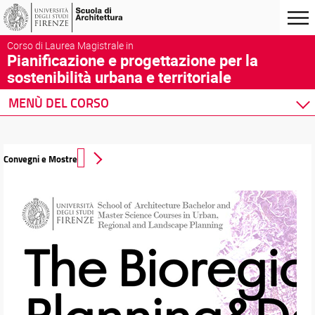
Corso di Laurea Magistrale in
Pianificazione e progettazione per la
sostenibilità urbana e territoriale
MENÙ DEL CORSO
Home
Corso di studio
Convegni e Mostre
Didattica
Programmi dei corsi
Piano di Studio
Tirocinio
Seminari Tematici
Mobilità internazionale
Corsi di lingua e prove di conoscenza
Esami