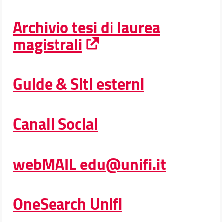
didaTUTOR
Archivio tesi di laurea
Docenti
Orario e calendari
magistrali
Guide & Siti esterni
Canali Social
webMAIL edu@unifi.it
OneSearch Unifi