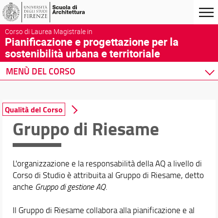
Corso di Laurea Magistrale in
Pianificazione e progettazione per la
sostenibilità urbana e territoriale
MENÙ DEL CORSO
Home
Corso di studio
Qualità del Corso
Presentazione del corso
Gruppo di Riesame
Sedi e strutture
Norme e regolamenti
Organizzazione
L'organizzazione e la responsabilità della AQ a livello di
Per iscriversi
Corso di Studio è attribuita al Gruppo di Riesame, detto
Per Laurearsi
anche
Gruppo di gestione AQ
.
Proseguire dopo la laurea
Qualità del Corso
Il Gruppo di Riesame collabora alla pianificazione e al
Formazione sicurezza